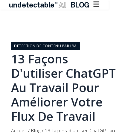

undetectable
AI
BLOG
TM
Skip
to
content
DÉTECTION DE CONTENU PAR L'IA
13 Façons
D'utiliser ChatGPT
Au Travail Pour
Améliorer Votre
Flux De Travail
Accueil
/
Blog
/
13 façons d'utiliser ChatGPT au