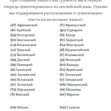
очередь ориентировались на английский язык. Однако
мы поддерживаем распознавание и гуманизацию
текста на нескольких языках:
(af) Африканский
(fr) Французский
(ar) Арабский
(gu) Гуджарати
(bg) Болгарский
(hi) Хинди
(bn) Бенгальский
(hr) Хорватский
(ca) Каталонский
(hu) Венгерский
(cs) Чешский
(id) Индонезийский
(cy) Валлийский
(it) Итальянский
(da) Датский
(ja) Японский
(de) Немецкий
(kn) Каннада
(el) Греческий
(ko) Корейский
(en) Английский
(lt) Литовский
(es) Испанский
(lv) Латышский
(et) Эстонский
(mk) Македонский
(fa) Персидский
(ml) Малаялам
(fi) Финский
(mr) Маратхи
(ne) Непали
(sw) Суахили