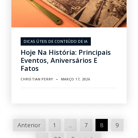
DICAS ÚTEIS DE CONTEÚDO DE IA
Hoje Na História: Principais
Eventos, Aniversários E
Fatos
CHRISTIAN PERRY
MARÇO 17, 2026
▪
Paginação
Anterior
1
...
7
8
9
de