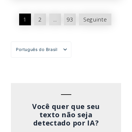
Paginação
1
2
...
93
Seguinte
de
posts
Português do Brasil
English
Español
Deutsch
Français
Italiano
Você quer que seu
texto não seja
detectado por IA?