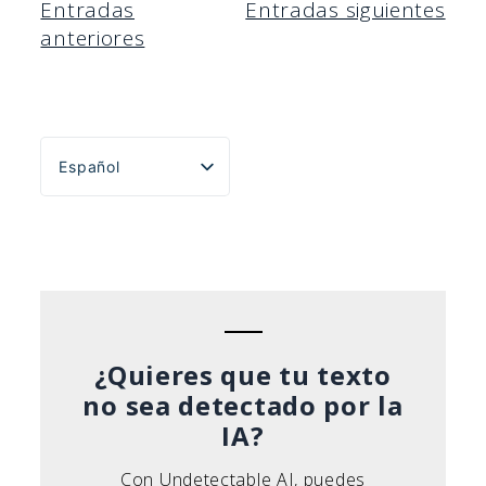
Navegación
Entradas
Entradas siguientes
anteriores
de
entradas
Español
English
Português do Brasil
Deutsch
Français
Italiano
¿Quieres que tu texto
no sea detectado por la
IA?
Con Undetectable AI, puedes