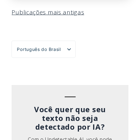
Navegação
Publicações mais antigas
por
posts
Português do Brasil
English
Español
Deutsch
Français
Italiano
Você quer que seu
texto não seja
detectado por IA?
Com o Undetectable AI, você pode