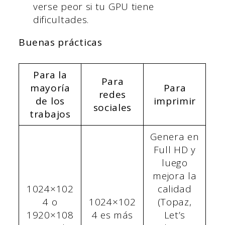
verse peor si tu GPU tiene
dificultades.
Buenas prácticas
Para la
Para
mayoría
Para
redes
de los
imprimir
sociales
trabajos
Genera en
Full HD y
luego
mejora la
1024×102
calidad
4 o
1024×102
(Topaz,
1920×108
4 es más
Let’s