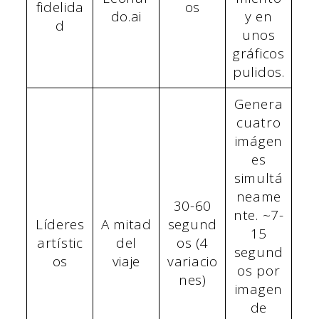
fidelida
os
do.ai
y en
d
unos
gráficos
pulidos.
Genera
cuatro
imágen
es
simultá
neame
30-60
nte. ~7-
Líderes
A mitad
segund
15
artístic
del
os (4
segund
os
viaje
variacio
os por
nes)
imagen
de