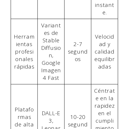
instant
e.
Variant
es de
Herram
Velocid
Stable
ientas
2-7
ad y
Diffusio
profesi
segund
calidad
n,
onales
os
equilibr
Google
rápidas
adas
Imagen
4 Fast
Céntrat
e en la
rapidez
Platafo
DALL-E
en el
rmas
10-20
3,
cumpli
de alta
segund
Leonar
miento