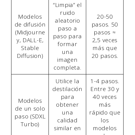
“Limpia” el
ruido
Modelos
20-50
aleatorio
de difusión
pasos. 50
paso a
(Midjourne
pasos ≈
paso para
y, DALL-E,
2,5 veces
formar
Stable
más que
una
Diffusion)
20 pasos.
imagen
completa.
Utilice la
1-4 pasos.
destilación
Entre 30 y
para
40 veces
Modelos
obtener
más
de un solo
una
rápido que
paso (SDXL
calidad
los
Turbo)
similar en
modelos