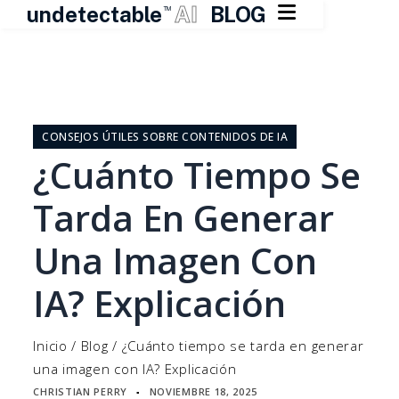

undetectable
AI
BLOG
TM
Ir
al
contenido
CONSEJOS ÚTILES SOBRE CONTENIDOS DE IA
¿Cuánto Tiempo Se
Tarda En Generar
Una Imagen Con
IA? Explicación
Inicio
/
Blog
/
¿Cuánto tiempo se tarda en generar
una imagen con IA? Explicación
CHRISTIAN PERRY
NOVIEMBRE 18, 2025
▪