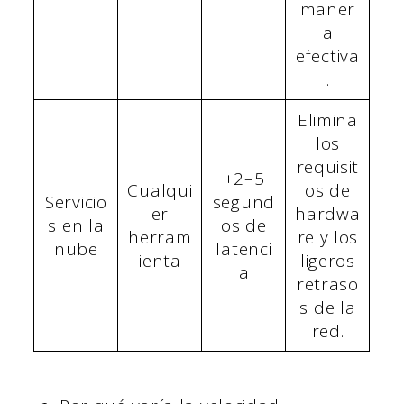
maner
a
efectiva
.
Elimina
los
requisit
+2–5
Cualqui
os de
Servicio
segund
er
hardwa
s en la
os de
herram
re y los
nube
latenci
ienta
ligeros
a
retraso
s de la
red.