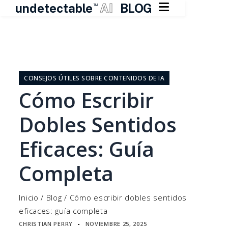

undetectable
AI
BLOG
TM
Ir
al
contenido
CONSEJOS ÚTILES SOBRE CONTENIDOS DE IA
Cómo Escribir
Dobles Sentidos
Eficaces: Guía
Completa
Inicio
/
Blog
/
Cómo escribir dobles sentidos
eficaces: guía completa
CHRISTIAN PERRY
NOVIEMBRE 25, 2025
▪