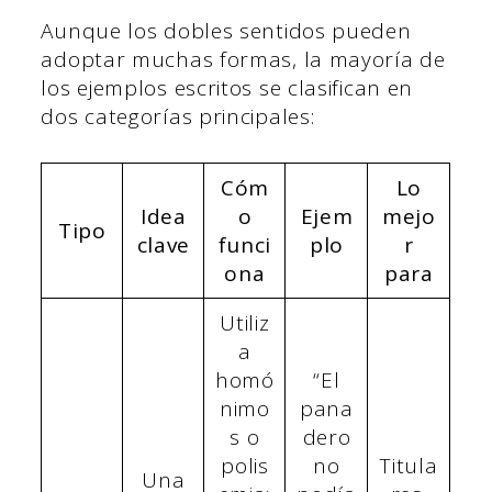
Aunque los dobles sentidos pueden
adoptar muchas formas, la mayoría de
los ejemplos escritos se clasifican en
dos categorías principales:
Cóm
Lo
Idea
o
Ejem
mejo
Tipo
clave
funci
plo
r
ona
para
Utiliz
a
homó
“El
nimo
pana
s o
dero
polis
no
Titula
Una