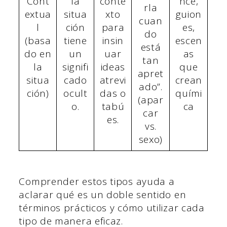
Cont
la
conte
nce,
rla
extua
situa
xto
guion
cuan
l
ción
para
es,
do
(basa
tiene
insin
escen
está
do en
un
uar
as
tan
la
signifi
ideas
que
apret
situa
cado
atrevi
crean
ado”.
ción)
ocult
das o
quími
(apar
o.
tabú
ca
car
es.
vs.
sexo)
Comprender estos tipos ayuda a
aclarar qué es un doble sentido en
términos prácticos y cómo utilizar cada
tipo de manera eficaz.