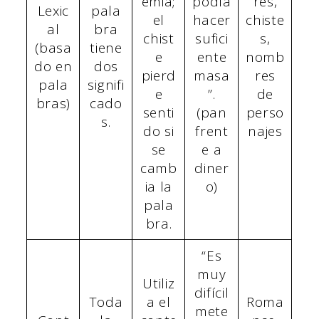
emia;
podía
res,
Lexic
pala
el
hacer
chiste
al
bra
chist
sufici
s,
(basa
tiene
e
ente
nomb
do en
dos
pierd
masa
res
pala
signifi
e
”.
de
bras)
cado
senti
(pan
perso
s.
do si
frent
najes
se
e a
camb
diner
ia la
o)
pala
bra.
“Es
muy
Utiliz
difícil
Toda
a el
Roma
mete