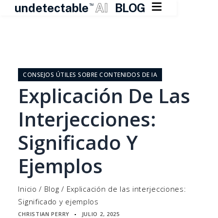

undetectable
AI
BLOG
TM
Ir
al
contenido
CONSEJOS ÚTILES SOBRE CONTENIDOS DE IA
Explicación De Las
Interjecciones:
Significado Y
Ejemplos
Inicio
/
Blog
/
Explicación de las interjecciones:
Significado y ejemplos
CHRISTIAN PERRY
JULIO 2, 2025
▪