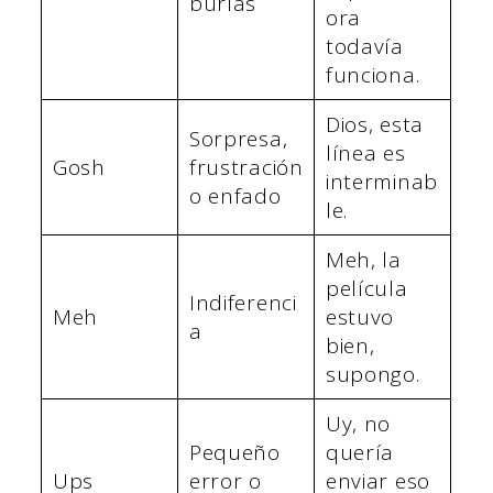
burlas
ora
todavía
funciona.
Dios, esta
Sorpresa,
línea es
Gosh
frustración
interminab
o enfado
le.
Meh, la
película
Indiferenci
Meh
estuvo
a
bien,
supongo.
Uy, no
Pequeño
quería
Ups
error o
enviar eso