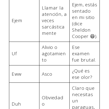
Ejem, estás
Llamar la
sentado
atención, a
en mi sitio
Ejem
veces
(dice
sarcástica
Sheldon
mente
Cooper 😆).
Alivio o
Ese
Uf
agotamien
examen
to
fue brutal.
¿Qué es
Eww
Asco
ese olor?
Claro que
necesitas
Obviedad
un
Duh
o
paraguas,