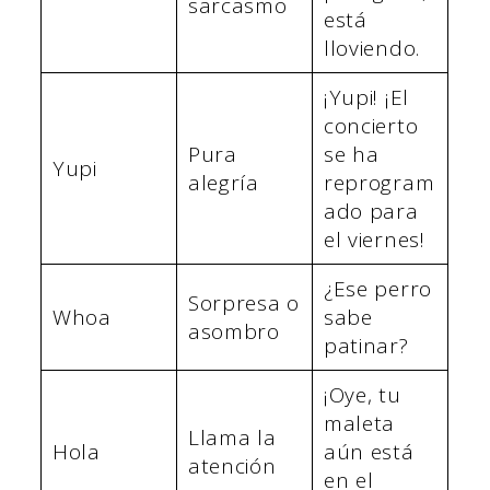
sarcasmo
está
lloviendo.
¡Yupi! ¡El
concierto
Pura
se ha
Yupi
alegría
reprogram
ado para
el viernes!
¿Ese perro
Sorpresa o
Whoa
sabe
asombro
patinar?
¡Oye, tu
maleta
Llama la
Hola
aún está
atención
en el