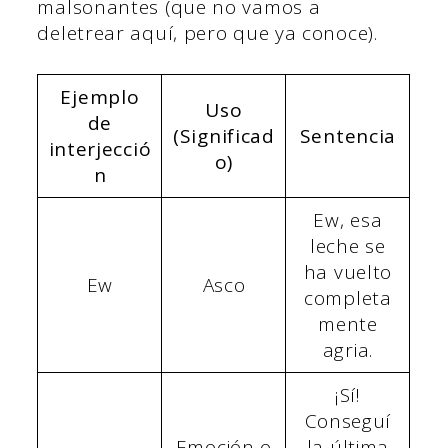
malsonantes (que no vamos a
deletrear aquí, pero que ya conoce).
Ejemplo
Uso
de
(Significad
Sentencia
interjecció
o)
n
Ew, esa
leche se
ha vuelto
Ew
Asco
completa
mente
agria.
¡Sí!
Conseguí
Emoción o
la última