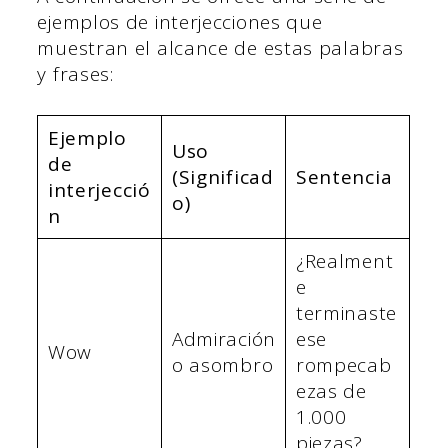
ejemplos de interjecciones que
muestran el alcance de estas palabras
y frases:
Ejemplo
Uso
de
(Significad
Sentencia
interjecció
o)
n
¿Realment
e
terminaste
Admiración
ese
Wow
o asombro
rompecab
ezas de
1.000
piezas?