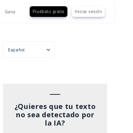
Pruébalo gratis
Iniciar sesión
Gana
Español
English
Português do Brasil
Deutsch
Français
Italiano
¿Quieres que tu texto
no sea detectado por
la IA?