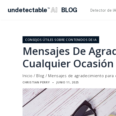
undetectable
AI
BLOG
TM
Detector de I
Ir
al
contenido
CONSEJOS ÚTILES SOBRE CONTENIDOS DE IA
Mensajes De Agra
Cualquier Ocasión
Inicio
/
Blog
/
Mensajes de agradecimiento para 
CHRISTIAN PERRY
JUNIO 11, 2025
▪