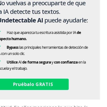
o vuelvas a preocuparte de que
a IA detecte tus textos.
Undetectable AI
puede ayudarle:
Haz que aparezca tu escritura asistida por IA
de
specto humano.
Bypass
las principales herramientas de detección de
 con un solo clic.
Utilice
AI
de forma segura
y
con confianza
en la
cuela y el trabajo.
Pruébalo GRATIS