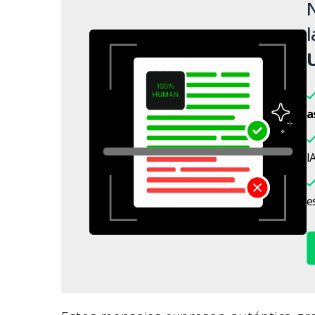
N
l
a
IA
es