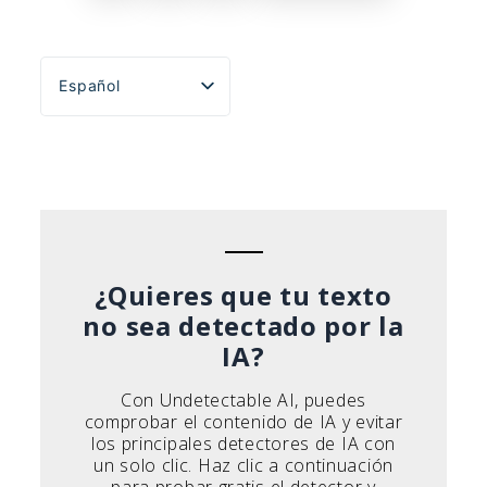
entradas
Español
English
Português do Brasil
Deutsch
Français
Italiano
¿Quieres que tu texto
no sea detectado por la
IA?
Con Undetectable AI, puedes
comprobar el contenido de IA y evitar
los principales detectores de IA con
un solo clic. Haz clic a continuación
para probar gratis el detector y