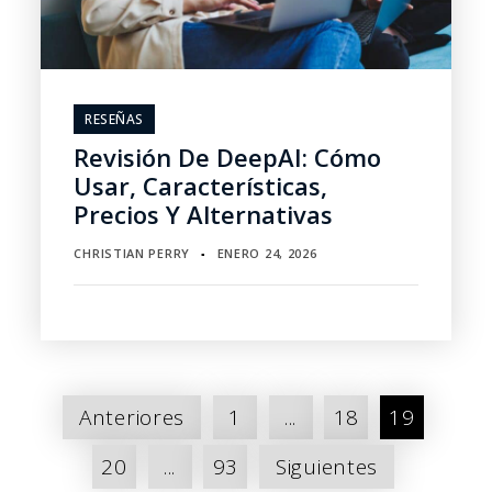
RESEÑAS
Revisión De DeepAI: Cómo
Usar, Características,
Precios Y Alternativas
CHRISTIAN PERRY
ENERO 24, 2026
▪
Paginación
Anteriores
1
...
18
19
de
20
...
93
Siguientes