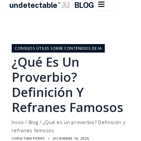

undetectable
AI
BLOG
TM
Ir
al
contenido
CONSEJOS ÚTILES SOBRE CONTENIDOS DE IA
¿Qué Es Un
Proverbio?
Definición Y
Refranes Famosos
Inicio
/
Blog
/
¿Qué es un proverbio? Definición y
refranes famosos
CHRISTIAN PERRY
DICIEMBRE 16, 2025
▪