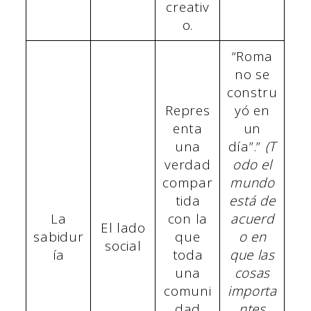
creativ
o.
“Roma
no se
constru
Repres
yó en
enta
un
una
día”.”
(T
verdad
odo el
compar
mundo
tida
está de
La
con la
acuerd
El lado
sabidur
que
o en
social
ía
toda
que las
una
cosas
comuni
importa
dad
ntes