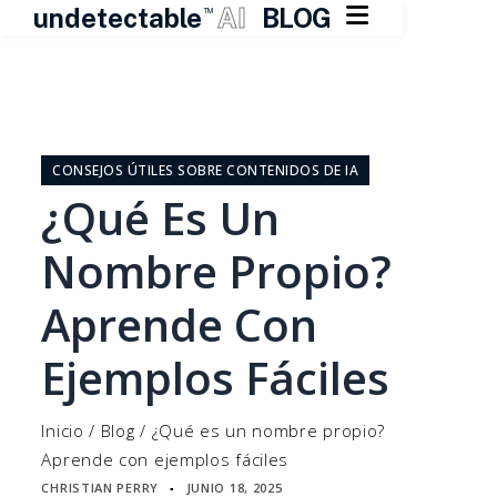

undetectable
AI
BLOG
TM
Ir
al
contenido
CONSEJOS ÚTILES SOBRE CONTENIDOS DE IA
¿Qué Es Un
Nombre Propio?
Aprende Con
Ejemplos Fáciles
Inicio
/
Blog
/
¿Qué es un nombre propio?
Aprende con ejemplos fáciles
CHRISTIAN PERRY
JUNIO 18, 2025
▪