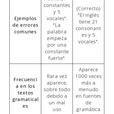
constantes
(Correcto)
y 5
"El inglés
Ejemplos
vocales".
tiene 21
de errores
"La
consonant
comunes
palabra
es y 5
empieza
vocales".
por una
constante
fuerte".
Aparece
Rara vez
1000 veces
Frecuenci
aparece,
más a
a en los
sobre todo
menudo
textos
debido a
en fuentes
gramatical
un mal
de
es
uso
gramática