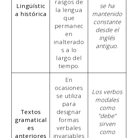
rasgos de
Lingüístic
se ha
la lengua
a histórica
mantenido
que
constante
permanec
desde el
en
inglés
inalterado
antiguo.
s a lo
largo del
tiempo.
En
ocasiones
Los verbos
se utiliza
modales
para
como
Textos
designar
"debe"
gramatical
formas
sirven
es
verbales
como
anteriores
invariables