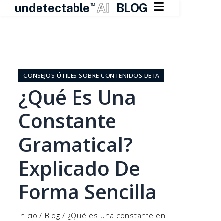

undetectable
AI
BLOG
TM
Ir
al
contenido
CONSEJOS ÚTILES SOBRE CONTENIDOS DE IA
¿Qué Es Una
Constante
Gramatical?
Explicado De
Forma Sencilla
Inicio
/
Blog
/
¿Qué es una constante en