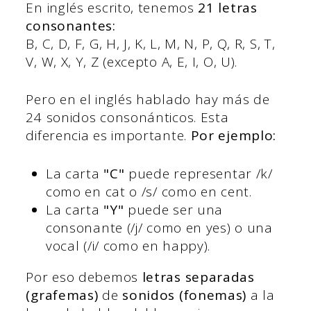
En inglés escrito, tenemos
21 letras
consonantes:
B, C, D, F, G, H, J, K, L, M, N, P, Q, R, S, T,
V, W, X, Y, Z (excepto A, E, I, O, U).
Pero en el inglés hablado hay más de
24 sonidos consonánticos. Esta
diferencia es importante.
Por ejemplo:
La carta
"C"
puede representar /k/
como en cat o /s/ como en cent.
La carta
"Y"
puede ser una
consonante (/j/ como en yes) o una
vocal (/i/ como en happy).
Por eso debemos
letras separadas
(grafemas)
de
sonidos (fonemas)
a la