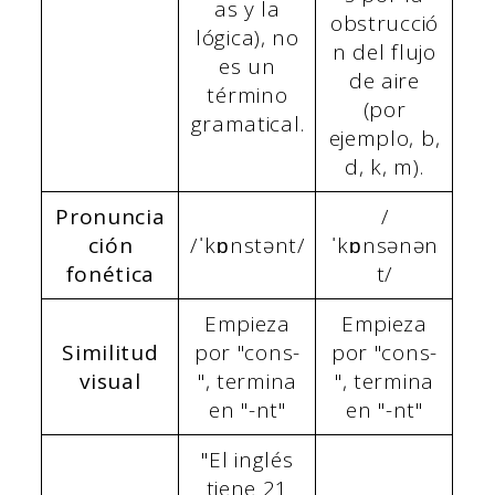
as y la
obstrucció
lógica), no
n del flujo
es un
de aire
término
(por
gramatical.
ejemplo, b,
d, k, m).
Pronuncia
/
ción
/ˈkɒnstənt/
ˈkɒnsənən
fonética
t/
Empieza
Empieza
Similitud
por "cons-
por "cons-
visual
", termina
", termina
en "-nt"
en "-nt"
"El inglés
tiene 21