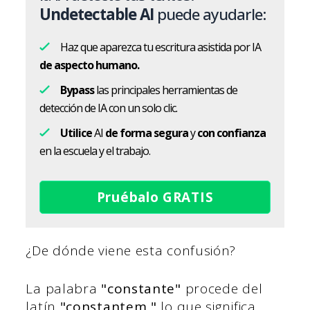
Undetectable AI
puede ayudarle:
Haz que aparezca tu escritura asistida por IA
de aspecto humano.
Bypass
las principales herramientas de
detección de IA con un solo clic.
Utilice
AI
de forma segura
y
con confianza
en la escuela y el trabajo.
Pruébalo GRATIS
¿De dónde viene esta confusión?
La palabra
"constante"
procede del
latín
"constantem,"
lo que significa