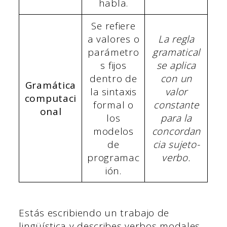
habla.
Se refiere
a valores o
La regla
parámetro
gramatical
s fijos
se aplica
dentro de
con un
Gramática
la sintaxis
valor
computaci
formal o
constante
onal
los
para la
modelos
concordan
de
cia sujeto-
programac
verbo.
ión.
Estás escribiendo un trabajo de
lingüística y describes verbos modales