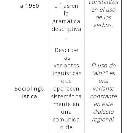
constantes
a 1950
o fijas en
en el uso
la
de los
gramática
verbos.
descriptiva
.
Describe
las
variantes
El uso de
lingüísticas
"ain't" es
que
una
Sociolingü
aparecen
variante
ística
sistemática
constante
mente en
en este
una
dialecto
comunida
regional.
d de