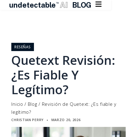

undetectable
AI
BLOG
TM
Ir
al
contenido
RESEÑAS
Quetext Revisión:
¿Es Fiable Y
Legítimo?
Inicio
/
Blog
/
Revisión de Quetext: ¿Es fiable y
legítimo?
CHRISTIAN PERRY
MARZO 20, 2026
▪