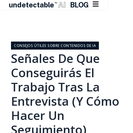

undetectable
AI
BLOG
TM
Ir
al
contenido
CONSEJOS ÚTILES SOBRE CONTENIDOS DE IA
Señales De Que
Conseguirás El
Trabajo Tras La
Entrevista (y Cómo
Hacer Un
Seguimiento)