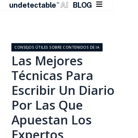

undetectable
AI
BLOG
TM
Ir
al
contenido
CONSEJOS ÚTILES SOBRE CONTENIDOS DE IA
Las Mejores
Técnicas Para
Escribir Un Diario
Por Las Que
Apuestan Los
Expertos