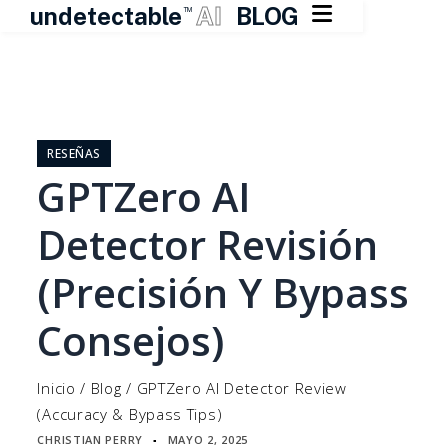

undetectable
AI
BLOG
TM
Ir
al
contenido
RESEÑAS
GPTZero AI
Detector Revisión
(Precisión Y Bypass
Consejos)
Inicio
/
Blog
/
GPTZero AI Detector Review
(Accuracy & Bypass Tips)
CHRISTIAN PERRY
MAYO 2, 2025
▪