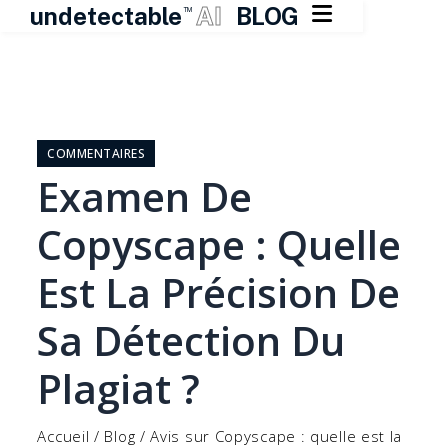

undetectable
AI
BLOG
TM
Skip
to
content
COMMENTAIRES
Examen De
Copyscape : Quelle
Est La Précision De
Sa Détection Du
Plagiat ?
Accueil
/
Blog
/
Avis sur Copyscape : quelle est la