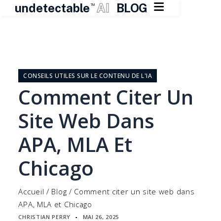

undetectable
AI
BLOG
TM
Skip
to
content
CONSEILS UTILES SUR LE CONTENU DE L'IA
Comment Citer Un
Site Web Dans
APA, MLA Et
Chicago
Accueil
/
Blog
/
Comment citer un site web dans
APA, MLA et Chicago
CHRISTIAN PERRY
MAI 26, 2025
▪