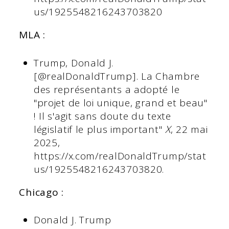
us/1925548216243703820
MLA :
Trump, Donald J.
[@realDonaldTrump]. La Chambre
des représentants a adopté le
"projet de loi unique, grand et beau"
! Il s'agit sans doute du texte
législatif le plus important"
X
, 22 mai
2025,
https://x.com/realDonaldTrump/stat
us/1925548216243703820.
Chicago :
Donald J. Trump