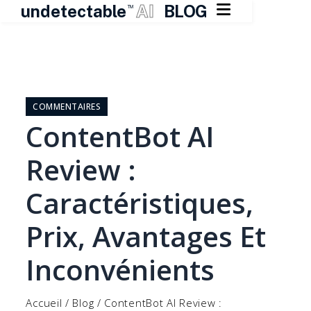

undetectable
AI
BLOG
TM
Skip
to
content
COMMENTAIRES
ContentBot AI
Review :
Caractéristiques,
Prix, Avantages Et
Inconvénients
Accueil
/
Blog
/
ContentBot AI Review :