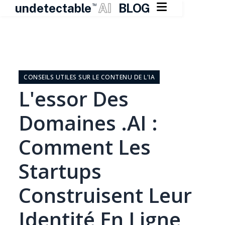

undetectable
AI
BLOG
TM
Skip
to
content
CONSEILS UTILES SUR LE CONTENU DE L'IA
L'essor Des
Domaines .AI :
Comment Les
Startups
Construisent Leur
Identité En Ligne