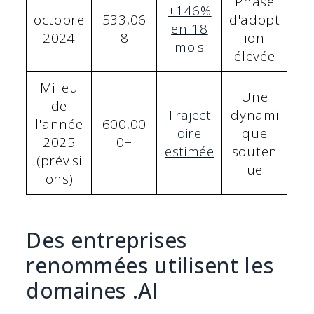
Phase
+146%
octobre
533,06
d'adopt
en 18
2024
8
ion
mois
élevée
Milieu
Une
de
Traject
dynami
l'année
600,00
oire
que
2025
0+
estimée
souten
(prévisi
ue
ons)
Des entreprises
renommées utilisent les
domaines .AI