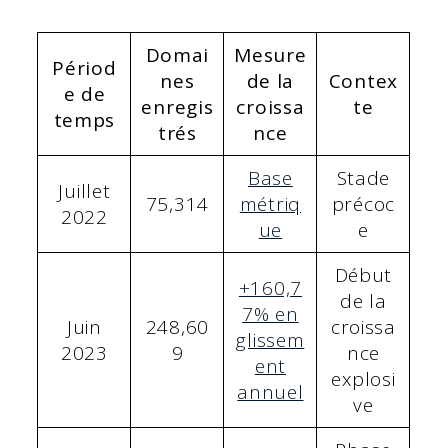
Domai
Mesure
Périod
nes
de la
Contex
e de
enregis
croissa
te
temps
trés
nce
Base
Stade
Juillet
75,314
métriq
précoc
2022
ue
e
Début
+160,7
de la
7% en
Juin
248,60
croissa
glissem
2023
9
nce
ent
explosi
annuel
ve