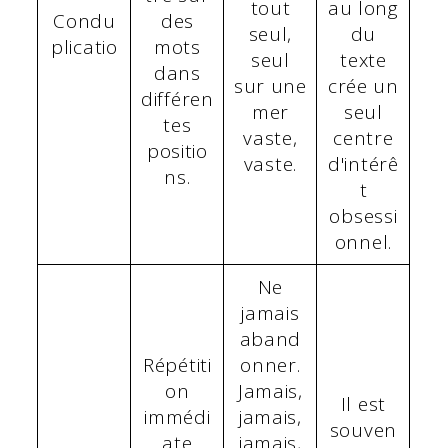
tout
au long
Condu
des
seul,
du
plicatio
mots
seul
texte
dans
sur une
crée un
différen
mer
seul
tes
vaste,
centre
positio
vaste.
d'intérê
ns.
t
obsessi
onnel.
Ne
jamais
aband
Répétiti
onner.
on
Jamais,
Il est
immédi
jamais,
souven
ate
jamais,