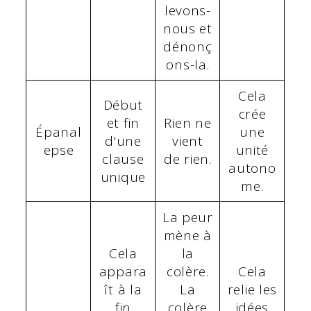
levons-
nous et
dénonç
ons-la.
Cela
Début
crée
et fin
Rien ne
Épanal
une
d'une
vient
epse
unité
clause
de rien.
autono
unique
me.
La peur
mène à
Cela
la
appara
colère.
Cela
ît à la
La
relie les
fin
colère
idées