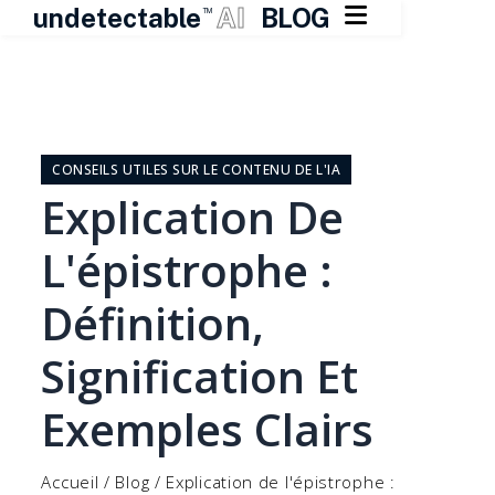

undetectable
AI
BLOG
TM
Skip
to
content
CONSEILS UTILES SUR LE CONTENU DE L'IA
Explication De
L'épistrophe :
Définition,
Signification Et
Exemples Clairs
Accueil
/
Blog
/
Explication de l'épistrophe :