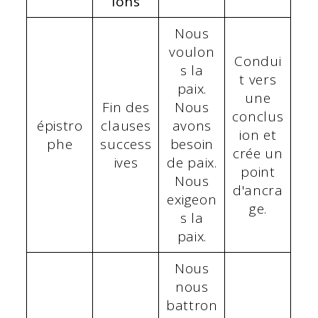
ions
Nous
voulon
Condui
s la
t vers
paix.
une
Fin des
Nous
conclus
épistro
clauses
avons
ion et
phe
success
besoin
crée un
ives
de paix.
point
Nous
d'ancra
exigeon
ge.
s la
paix.
Nous
nous
battron