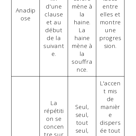
d'une
mène à
entre
Anadip
clause
la
elles et
ose
et au
haine.
montre
début
La
une
de la
haine
progres
suivant
mène à
sion.
e.
la
souffra
nce.
L'accen
t mis
de
La
Seul,
manièr
répétiti
seul,
e
on se
tout
dispers
concen
seul,
ée tout
tre sur