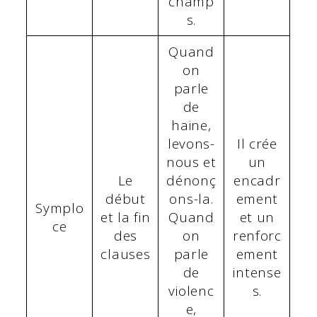
champ
s.
Quand
on
parle
de
haine,
levons-
Il crée
nous et
un
Le
dénonç
encadr
début
ons-la.
ement
Symplo
et la fin
Quand
et un
ce
des
on
renforc
clauses
parle
ement
de
intense
violenc
s.
e,