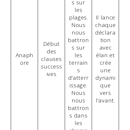
s sur
les
plages.
Il lance
Nous
chaque
nous
déclara
battron
tion
Début
s sur
avec
des
Anaph
les
élan et
clauses
ore
terrain
crée
success
s
une
ives
d'atterr
dynami
issage.
que
Nous
vers
nous
l'avant.
battron
s dans
les