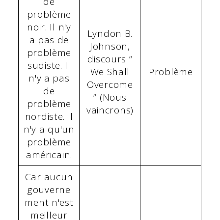
de
problème
noir. Il n'y
Lyndon B.
a pas de
Johnson,
problème
discours “
sudiste. Il
We Shall
Problème
n'y a pas
Overcome
de
” (Nous
problème
vaincrons)
nordiste. Il
n'y a qu'un
problème
américain.
Car aucun
gouverne
ment n'est
meilleur