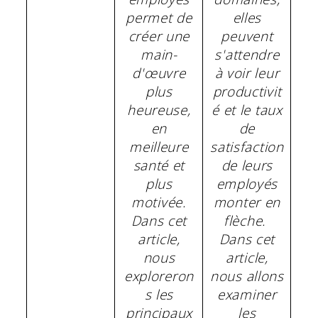
permet de
elles
créer une
peuvent
main-
s'attendre
d'œuvre
à voir leur
plus
productivit
heureuse,
é et le taux
en
de
meilleure
satisfaction
santé et
de leurs
plus
employés
motivée.
monter en
Dans cet
flèche.
article,
Dans cet
nous
article,
exploreron
nous allons
s les
examiner
principaux
les