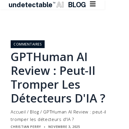

undetectable
AI
BLOG
TM
Skip
to
content
COMMENTAIRES
GPTHuman AI
Review : Peut-Il
Tromper Les
Détecteurs D'IA ?
Accueil
/
Blog
/
GPTHuman AI Review : peut-il
tromper les détecteurs d'IA ?
CHRISTIAN PERRY
NOVEMBRE 3, 2025
▪