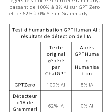
légers tels que GPTZero et Grammarly,
passant de 100% à 8% AI sur GPT Zero
et de 62% à 0% AI sur Grammarly.
Test d'humanisation GPTHuman AI :
résultats de détection de l'IA
Texte
Après
original
GPTHuma
généré
n
par
Humanisa
ChatGPT
tion
GPTZero
100% AI
8% IA
Détecteur
d'IA de
62% IA
0% AI
Grammarl