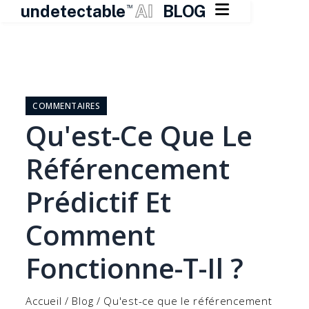

undetectable
AI
BLOG
TM
Skip
to
content
COMMENTAIRES
Qu'est-Ce Que Le
Référencement
Prédictif Et
Comment
Fonctionne-T-Il ?
Accueil
/
Blog
/
Qu'est-ce que le référencement