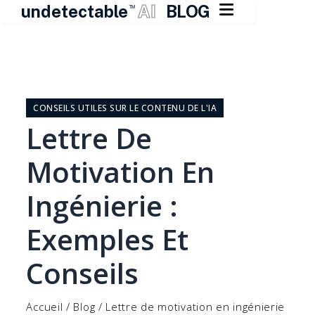

undetectable
AI
BLOG
TM
Skip
to
content
CONSEILS UTILES SUR LE CONTENU DE L'IA
Lettre De
Motivation En
Ingénierie :
Exemples Et
Conseils
Accueil
/
Blog
/
Lettre de motivation en ingénierie