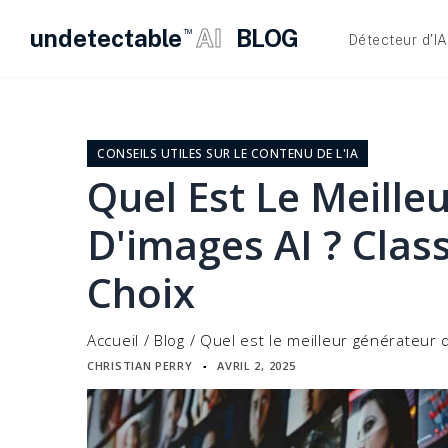
undetectable
AI
BLOG
TM
Détecteur d'IA
Skip
to
content
CONSEILS UTILES SUR LE CONTENU DE L'IA
Quel Est Le Meille
D'images AI ? Clas
Choix
Accueil
/
Blog
/
Quel est le meilleur générateur d
CHRISTIAN PERRY
AVRIL 2, 2025
▪