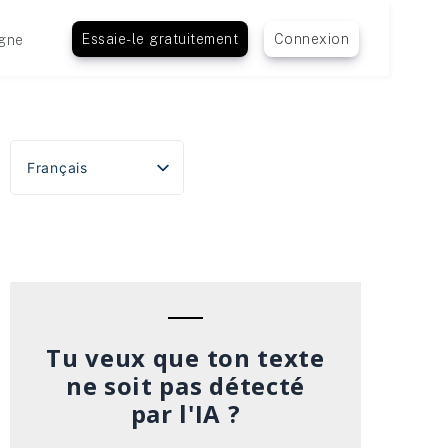
Essaie-le gratuitement
Connexion
gne
Français
English
Español
Português do Brasil
Deutsch
Italiano
Tu veux que ton texte
ne soit pas détecté
par l'IA ?