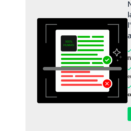
N
l
l
a
l
en
c