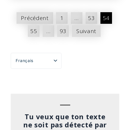
Pagination
Précédent
1
…
53
54
des
55
…
93
Suivant
publications
Français
English
Español
Português do Brasil
Deutsch
Italiano
Tu veux que ton texte
ne soit pas détecté par