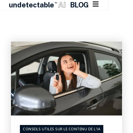

undetectable
AI
BLOG
TM
Skip
to
content
CONSEILS UTILES SUR LE CONTENU DE L'IA