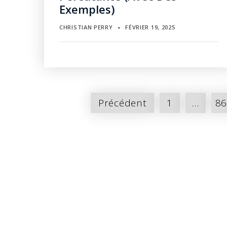
Exemples)
CHRISTIAN PERRY
FÉVRIER 19, 2025
▪
Pagination
Précédent
1
…
8
des
publications