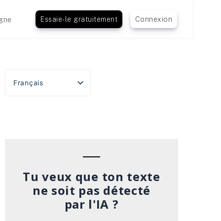
Essaie-le gratuitement
Connexion
gne
Français
English
Español
Português do Brasil
Deutsch
Italiano
Tu veux que ton texte
ne soit pas détecté
par l'IA ?