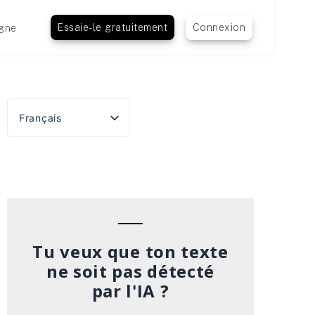
Essaie-le gratuitement
Connexion
gne
Français
English
Español
Português do Brasil
Deutsch
Italiano
Tu veux que ton texte
ne soit pas détecté
par l'IA ?