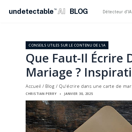
undetectable
AI
BLOG
TM
Détecteur d'IA
Skip
to
content
CONSEILS UTILES SUR LE CONTENU DE L'IA
Que Faut-Il Écrire
Mariage ? Inspirat
Accueil
/
Blog
/
Qu'écrire dans une carte de mari
CHRISTIAN PERRY
JANVIER 30, 2025
▪