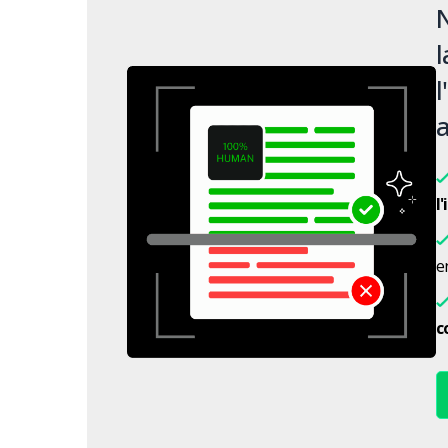
N
l
l
a
l
en
c