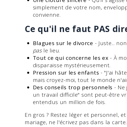
Une clôture sincère
- Qu'il s'agiss
simplement de votre nom, envelopp
convienne.
Ce qu'il ne faut PAS dire
Blagues sur le divorce
- Juste... no
pas
le lieu.
Tout ce qui concerne les ex
- À mo
disparaisse mystérieusement.
Pression sur les enfants
- "J'ai hât
mais croyez-moi, tout le monde n'a
Des conseils trop personnels
- Ne 
un travail difficile" sont peut-être 
entendus un million de fois.
En gros ? Restez léger et personnel, et
mariage, ne l'écrivez pas dans la carte.