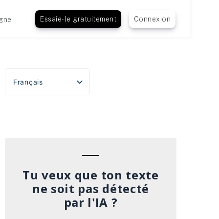
Essaie-le gratuitement
Connexion
gne
Français
English
Español
Português do Brasil
Deutsch
Italiano
Tu veux que ton texte
ne soit pas détecté
par l'IA ?