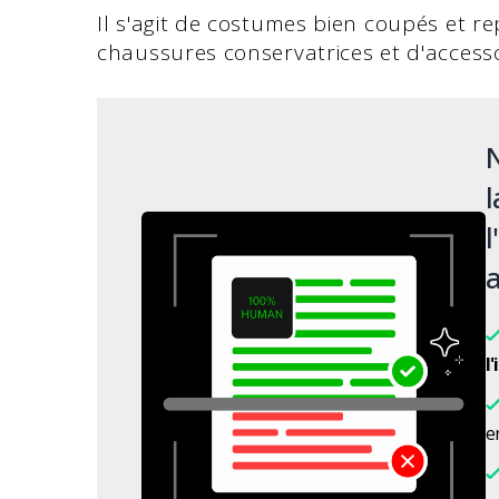
Il s'agit de costumes bien coupés et r
chaussures conservatrices et d'accesso
N
l
l
a
l
en