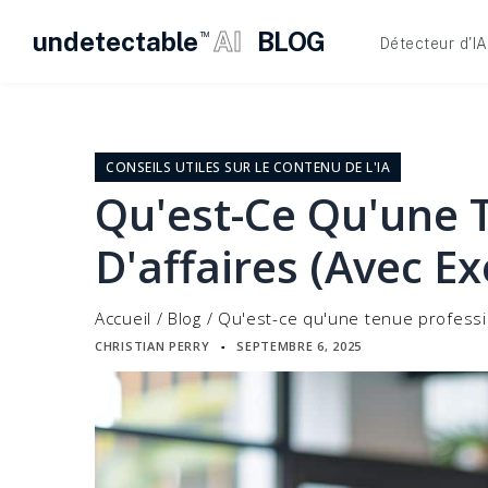
undetectable
AI
BLOG
TM
Détecteur d'IA
Skip
to
content
CONSEILS UTILES SUR LE CONTENU DE L'IA
Qu'est-Ce Qu'une 
D'affaires (avec E
Accueil
/
Blog
/
Qu'est-ce qu'une tenue professi
CHRISTIAN PERRY
SEPTEMBRE 6, 2025
▪