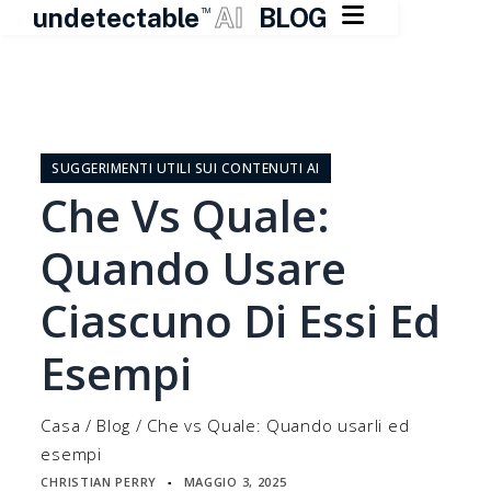

undetectable
AI
BLOG
TM
Vai
al
contenuto
SUGGERIMENTI UTILI SUI CONTENUTI AI
Che Vs Quale:
Quando Usare
Ciascuno Di Essi Ed
Esempi
Casa
/
Blog
/
Che vs Quale: Quando usarli ed
esempi
CHRISTIAN PERRY
MAGGIO 3, 2025
▪