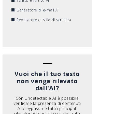
Scrittore furtivo AI
Generatore di e-mail AI
Replicatore di stile di scrittura
Vuoi che il tuo testo
non venga rilevato
dall'AI?
Con Undetectable AI è possibile
verificare la presenza di contenuti
AI e bypassare tutti i principali
rilevatori AI con un solo clic. Fate