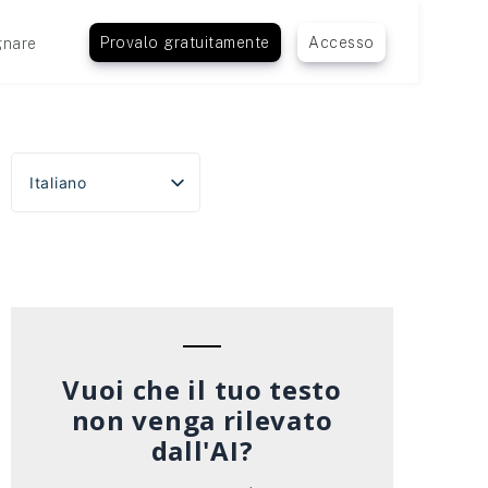
Provalo gratuitamente
Accesso
nare
Italiano
English
Español
Português do Brasil
Deutsch
Français
Vuoi che il tuo testo
non venga rilevato
dall'AI?