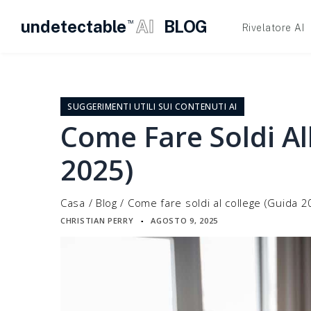
undetectable
AI
BLOG
TM
Rivelatore AI
Vai
al
contenuto
SUGGERIMENTI UTILI SUI CONTENUTI AI
Come Fare Soldi Al
2025)
Casa
/
Blog
/
Come fare soldi al college (Guida 2
CHRISTIAN PERRY
AGOSTO 9, 2025
▪