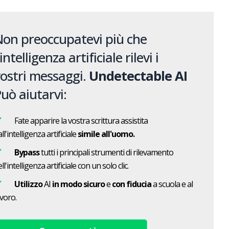
on preoccupatevi più che
'intelligenza artificiale rilevi i
ostri messaggi.
Undetectable AI
uò aiutarvi:
Fate apparire la vostra scrittura assistita
ll'intelligenza artificiale
simile all'uomo.
Bypass
tutti i principali strumenti di rilevamento
ll'intelligenza artificiale con un solo clic.
Utilizzo
AI
in modo sicuro
e
con fiducia
a scuola e al
avoro.