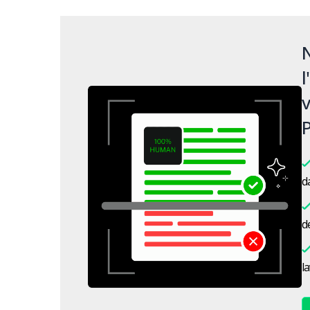
N
l
v
P
da
de
l