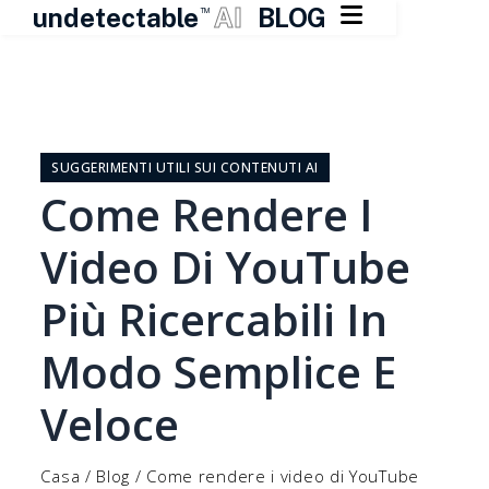

undetectable
AI
BLOG
TM
Vai
al
contenuto
SUGGERIMENTI UTILI SUI CONTENUTI AI
Come Rendere I
Video Di YouTube
Più Ricercabili In
Modo Semplice E
Veloce
Casa
/
Blog
/
Come rendere i video di YouTube