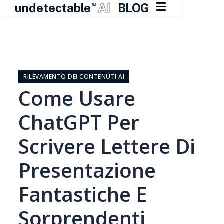

undetectable
AI
BLOG
TM
Vai
al
contenuto
RILEVAMENTO DEI CONTENUTI AI
Come Usare
ChatGPT Per
Scrivere Lettere Di
Presentazione
Fantastiche E
Sorprendenti