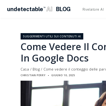
undetectable
AI
BLOG
TM
Rivelatore AI
Vai
al
contenuto
SUGGERIMENTI UTILI SUI CONTENUTI AI
Come Vedere Il Con
In Google Docs
Casa
/
Blog
/
Come vedere il conteggio delle par
CHRISTIAN PERRY
GIUGNO 10, 2025
▪