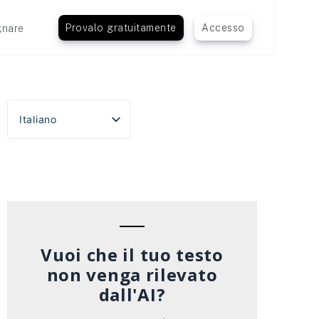
Provalo gratuitamente
Accesso
nare
Italiano
English
Español
Português do Brasil
Deutsch
Français
Vuoi che il tuo testo
non venga rilevato
dall'AI?