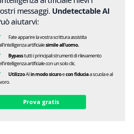
'intelligenza artificiale rilevi i
ostri messaggi.
Undetectable AI
uò aiutarvi:
Fate apparire la vostra scrittura assistita
ll'intelligenza artificiale
simile all'uomo.
Bypass
tutti i principali strumenti di rilevamento
ll'intelligenza artificiale con un solo clic.
Utilizzo
AI
in modo sicuro
e
con fiducia
a scuola e al
avoro.
Prova gratis