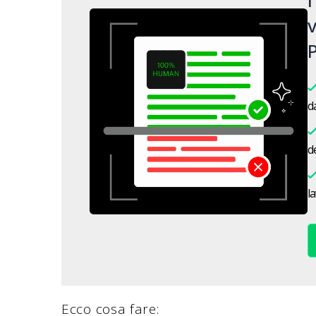
l
v
P
da
de
l
Ecco cosa fare: