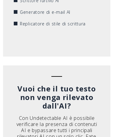
Scrittore furtivo AI
Generatore di e-mail AI
Replicatore di stile di scrittura
Vuoi che il tuo testo
non venga rilevato
dall'AI?
Con Undetectable AI è possibile
verificare la presenza di contenuti
AI e bypassare tutti i principali
rilevatori AI con un solo clic. Fate