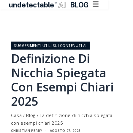

undetectable
AI
BLOG
TM
Vai
al
contenuto
SUGGERIMENTI UTILI SUI CONTENUTI AI
Definizione Di
Nicchia Spiegata
Con Esempi Chiari
2025
Casa
/
Blog
/
La definizione di nicchia spiegata
con esempi chiari 2025
CHRISTIAN PERRY
AGOSTO 27, 2025
▪