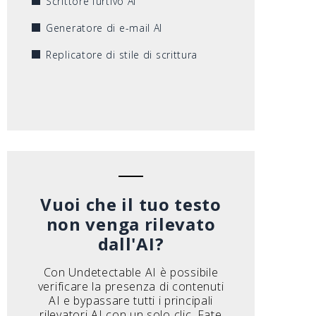
Scrittore furtivo AI
Generatore di e-mail AI
Replicatore di stile di scrittura
Vuoi che il tuo testo
non venga rilevato
dall'AI?
Con Undetectable AI è possibile
verificare la presenza di contenuti
AI e bypassare tutti i principali
rilevatori AI con un solo clic. Fate