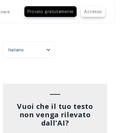
Provalo gratuitamente
Accesso
nare
Italiano
English
Español
Português do Brasil
Deutsch
Français
Vuoi che il tuo testo
non venga rilevato
dall'AI?