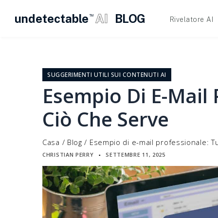
undetectable
AI
BLOG
TM
Rivelatore AI
Vai
al
contenuto
SUGGERIMENTI UTILI SUI CONTENUTI AI
Esempio Di E-Mail 
Ciò Che Serve
Casa
/
Blog
/
Esempio di e-mail professionale: T
CHRISTIAN PERRY
SETTEMBRE 11, 2025
▪