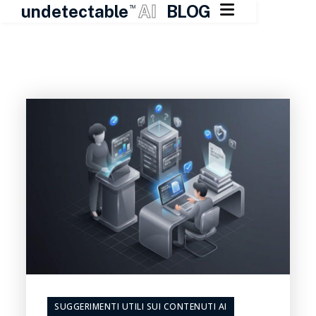

undetectable
AI
BLOG
TM
Vai
al
contenuto
SUGGERIMENTI UTILI SUI CONTENUTI AI