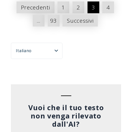
Paginazione
Precedenti
1
2
3
4
dei
...
93
Successivi
messaggi
Italiano
English
Español
Português do Brasil
Deutsch
Français
Vuoi che il tuo testo
non venga rilevato
dall'AI?