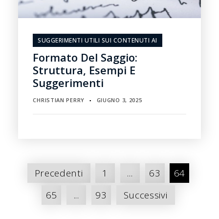
SUGGERIMENTI UTILI SUI CONTENUTI AI
Formato Del Saggio:
Struttura, Esempi E
Suggerimenti
CHRISTIAN PERRY
GIUGNO 3, 2025
▪
Paginazione
Precedenti
1
...
63
64
dei
65
...
93
Successivi
messaggi