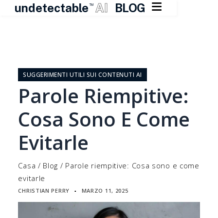

undetectable
AI
BLOG
TM
Vai
al
contenuto
SUGGERIMENTI UTILI SUI CONTENUTI AI
Parole Riempitive:
Cosa Sono E Come
Evitarle
Casa
/
Blog
/
Parole riempitive: Cosa sono e come
evitarle
CHRISTIAN PERRY
MARZO 11, 2025
▪