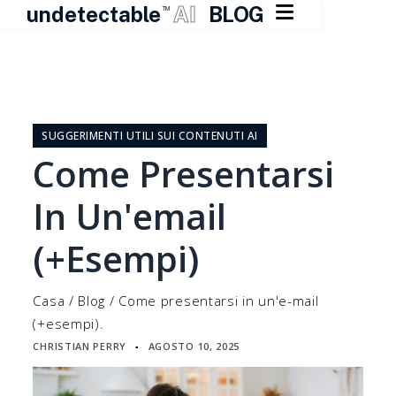

undetectable
AI
BLOG
TM
Vai
al
contenuto
SUGGERIMENTI UTILI SUI CONTENUTI AI
Come Presentarsi
In Un'email
(+esempi)
Casa
/
Blog
/
Come presentarsi in un'e-mail
(+esempi).
CHRISTIAN PERRY
AGOSTO 10, 2025
▪