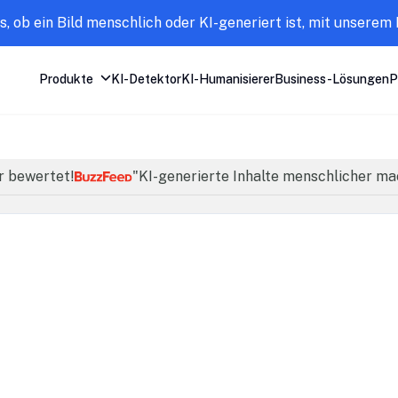
s, ob ein Bild menschlich oder KI-generiert ist, mit unserem 
Produkte
KI-Detektor
KI-Humanisierer
Business-Lösungen
P
r bewertet!
"KI-generierte Inhalte menschlicher m