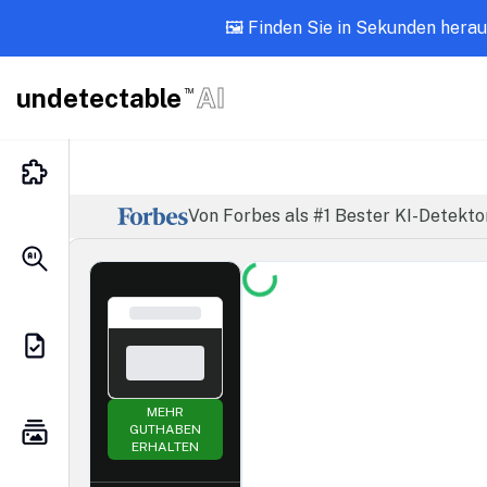
🖼️ Finden Sie in Sekunden herau
undetectable
AI
TM
Von Forbes als #1 Bester KI-Detekto
MEHR
GUTHABEN
ERHALTEN