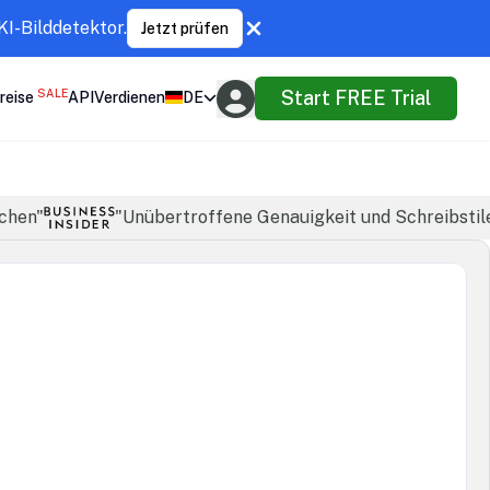
KI-Bilddetektor.
Jetzt prüfen
SALE
Start FREE Trial
reise
API
Verdienen
DE
achen"
"Unübertroffene Genauigkeit und Schreibstil