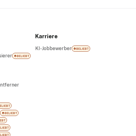
Karriere
KI-Jobbewerber
BELIEBT
ierer
BELIEBT
ntferner
ELIEBT
BELIEBT
EBT
LIEBT
LIEBT