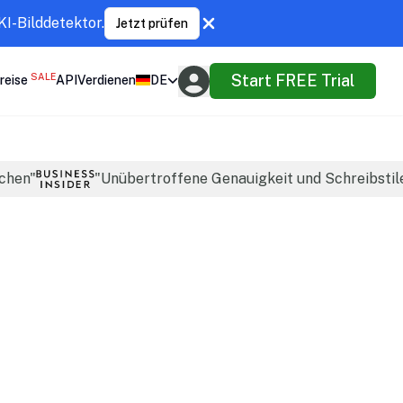
KI-Bilddetektor.
Jetzt prüfen
SALE
Start FREE Trial
reise
API
Verdienen
DE
achen"
"Unübertroffene Genauigkeit und Schreibstil