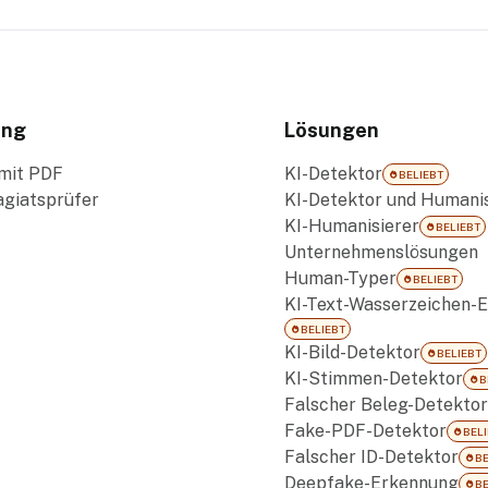
ung
Lösungen
mit PDF
KI-Detektor
BELIEBT
agiatsprüfer
KI-Detektor und Humanis
KI-Humanisierer
BELIEBT
Unternehmenslösungen
Human-Typer
BELIEBT
KI-Text-Wasserzeichen-E
BELIEBT
KI-Bild-Detektor
BELIEBT
KI-Stimmen-Detektor
B
Falscher Beleg-Detektor
Fake-PDF-Detektor
BELI
Falscher ID-Detektor
BE
Deepfake-Erkennung
BE