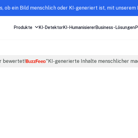
s, ob ein Bild menschlich oder KI-generiert ist, mit unserem 
Produkte
KI-Detektor
KI-Humanisierer
Business-Lösungen
P
r bewertet!
"KI-generierte Inhalte menschlicher m