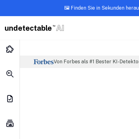
🖼️ Finden Sie in Sekunden herau
undetectable
AI
TM
Von Forbes als #1 Bester KI-Detekto