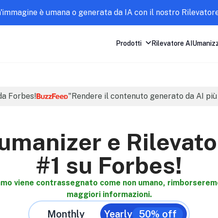
un'immagine è umana o generata da IA con il nostro Rilevatore
Prodotti
Rilevatore AI
Umanizz
 da Forbes!
"Rendere il contenuto generato da AI pi
umanizer e Rilevato
#1 su Forbes!
amo viene contrassegnato come non umano, rimborseremo 
maggiori informazioni.
Monthly
Yearly
50% off