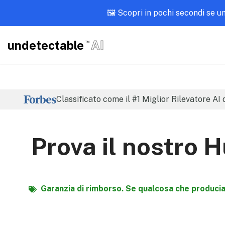
🖼️ Scopri in pochi secondi se 
undetectable
AI
TM
Classificato come il #1 Miglior Rilevatore AI
Prova il nostro H
Garanzia di rimborso. Se qualcosa che produci