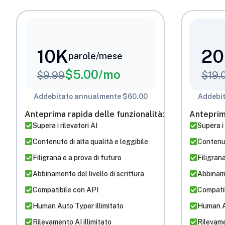
10K
20
parole/mese
$
5.00
/mo
$
9.99
$
19.
Addebitato annualmente $60.00
Addebit
Anteprima rapida delle funzionalità:
Anteprima
Supera i rilevatori AI
Supera i 
Contenuto di alta qualità e leggibile
Contenut
Filigrana e a prova di futuro
Filigrana
Abbinamento del livello di scrittura
Abbiname
Compatibile con API
Compati
Human Auto Typer illimitato
Human Au
Rilevamento AI illimitato
Rilevame