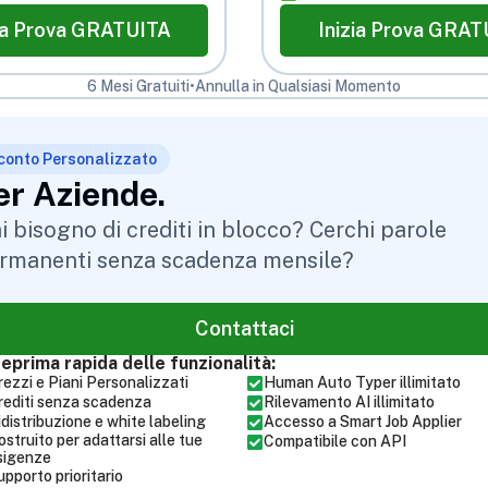
zia Prova GRATUITA
Inizia Prova GRAT
6 Mesi Gratuiti
•
Annulla in Qualsiasi Momento
conto Personalizzato
er Aziende.
i bisogno di crediti in blocco? Cerchi parole
rmanenti senza scadenza mensile?
Contattaci
eprima rapida delle funzionalità:
rezzi e Piani Personalizzati
Human Auto Typer illimitato
rediti senza scadenza
Rilevamento AI illimitato
idistribuzione e white labeling
Accesso a Smart Job Applier
ostruito per adattarsi alle tue
Compatibile con API
sigenze
upporto prioritario