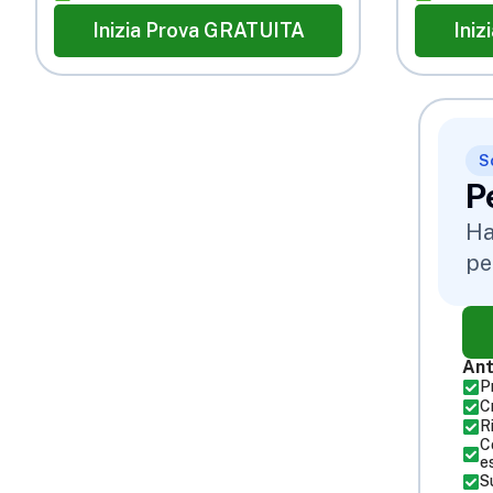
Inizia Prova GRATUITA
Ini
S
P
Ha
pe
Ant
P
C
R
C
e
S