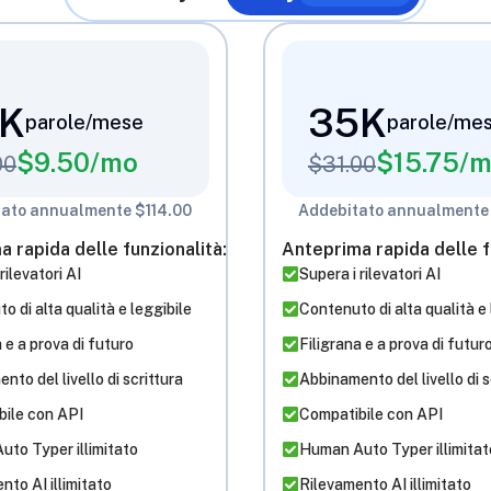
K
35K
parole/mese
parole/me
$
9.50
/mo
$
15.75
/
00
$
31.00
ato annualmente $114.00
Addebitato annualmente
 rapida delle funzionalità:
Anteprima rapida delle f
rilevatori AI
Supera i rilevatori AI
o di alta qualità e leggibile
Contenuto di alta qualità e 
 e a prova di futuro
Filigrana e a prova di futur
nto del livello di scrittura
Abbinamento del livello di s
bile con API
Compatibile con API
to Typer illimitato
Human Auto Typer illimitat
nto AI illimitato
Rilevamento AI illimitato