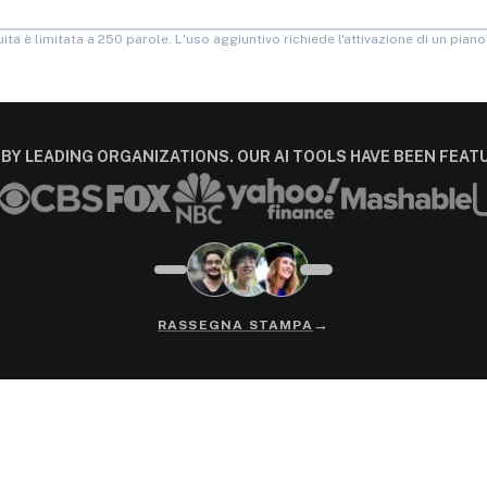
ita è limitata a 250 parole. L'uso aggiuntivo richiede l'attivazione di un pia
BY LEADING ORGANIZATIONS. OUR AI TOOLS HAVE BEEN FEA
→
RASSEGNA STAMPA