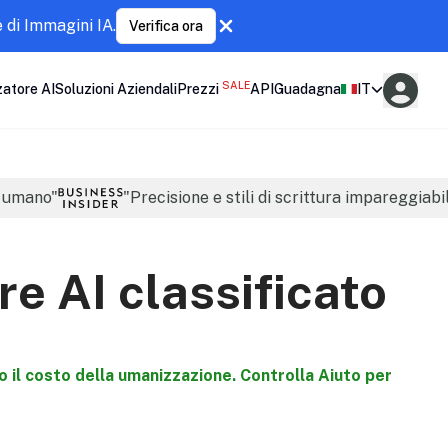
 di Immagini IA.
Verifica ora
SALE
atore AI
Soluzioni Aziendali
Prezzi
API
Guadagna
IT
ù umano"
"Precisione e stili di scrittura impareggiabil
re AI classificato
il costo della umanizzazione. Controlla Aiuto per