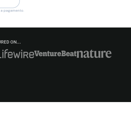
no a pagamento.
TURED ON…
Notice at collection
Your Privacy Choices