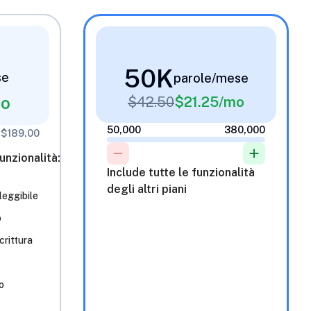
50K
se
parole/mese
mo
$
42.50
$
21.25
/mo
50,000
380,000
 $189.00
unzionalità:
Include tutte le funzionalità
degli altri piani
leggibile
o
crittura
o