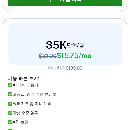
35K
단어/월
$
15.75
/mo
$
31.00
연간 청구 $189.00
기능 빠른 보기:
AI 디텍터 통과
고품질, 읽기 쉬운 콘텐츠
워터마크 및 미래 대비
작성 수준 일치
API 호환