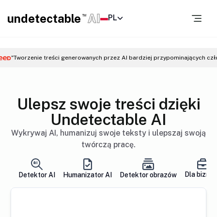
undetectable
AI
PL
TM
"Tworzenie treści generowanych przez AI bardziej przypominających czł
Ulepsz swoje treści dzięki
Undetectable AI
Wykrywaj AI, humanizuj swoje teksty i ulepszaj swoją
twórczą pracę.
Dla bizne
Detektor AI
Humanizator AI
Detektor obrazów