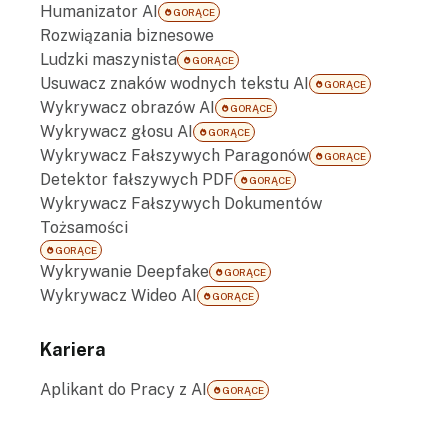
Humanizator AI
GORĄCE
Rozwiązania biznesowe
Ludzki maszynista
GORĄCE
Usuwacz znaków wodnych tekstu AI
GORĄCE
Wykrywacz obrazów AI
GORĄCE
Wykrywacz głosu AI
GORĄCE
Wykrywacz Fałszywych Paragonów
GORĄCE
Detektor fałszywych PDF
GORĄCE
Wykrywacz Fałszywych Dokumentów
Tożsamości
GORĄCE
Wykrywanie Deepfake
GORĄCE
Wykrywacz Wideo AI
GORĄCE
Kariera
Aplikant do Pracy z AI
GORĄCE