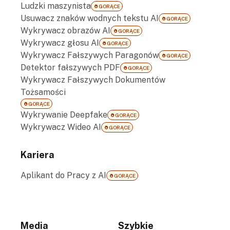
Ludzki maszynista
GORĄCE
Usuwacz znaków wodnych tekstu AI
GORĄCE
Wykrywacz obrazów AI
GORĄCE
Wykrywacz głosu AI
GORĄCE
Wykrywacz Fałszywych Paragonów
GORĄCE
Detektor fałszywych PDF
GORĄCE
Wykrywacz Fałszywych Dokumentów
Tożsamości
GORĄCE
Wykrywanie Deepfake
GORĄCE
Wykrywacz Wideo AI
GORĄCE
Kariera
Aplikant do Pracy z AI
GORĄCE
Media
Szybkie