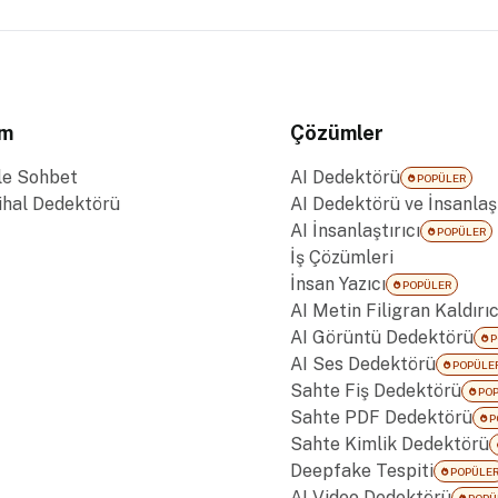
im
Çözümler
le Sohbet
AI Dedektörü
POPÜLER
tihal Dedektörü
AI Dedektörü ve İnsanlaşt
AI İnsanlaştırıcı
POPÜLER
İş Çözümleri
İnsan Yazıcı
POPÜLER
AI Metin Filigran Kaldırıc
AI Görüntü Dedektörü
P
AI Ses Dedektörü
POPÜLE
Sahte Fiş Dedektörü
PO
Sahte PDF Dedektörü
P
Sahte Kimlik Dedektörü
Deepfake Tespiti
POPÜLE
AI Video Dedektörü