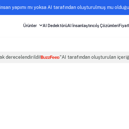
nsan yapımı mı yoksa AI tarafından oluşturulmuş mu olduğun
Ürünler
AI Dedektörü
AI İnsanlaştırıcı
İş Çözümleri
Fiyat
ak derecelendirildi!
"AI tarafından oluşturulan içeri