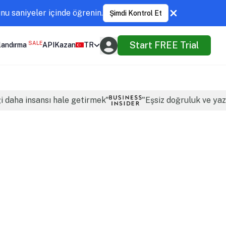
u saniyeler içinde öğrenin.
Şimdi Kontrol Et
SALE
Start FREE Trial
landırma
API
Kazan
TR
ği daha insansı hale getirmek"
"Eşsiz doğruluk ve yazı