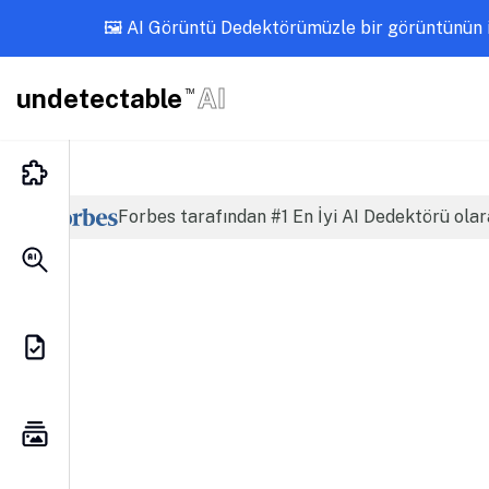
🖼️ AI Görüntü Dedektörümüzle bir görüntünün i
undetectable
AI
TM
Forbes tarafından #1 En İyi AI Dedektörü olar