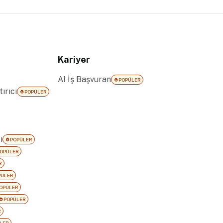
Kariyer
AI İş Başvuran
POPÜLER
ırıcı
POPÜLER
ı
POPÜLER
OPÜLER
R
PÜLER
OPÜLER
POPÜLER
R