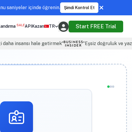
u saniyeler içinde öğrenin.
Şimdi Kontrol Et
SALE
Start FREE Trial
landırma
API
Kazan
TR
ği daha insansı hale getirmek"
"Eşsiz doğruluk ve yazı