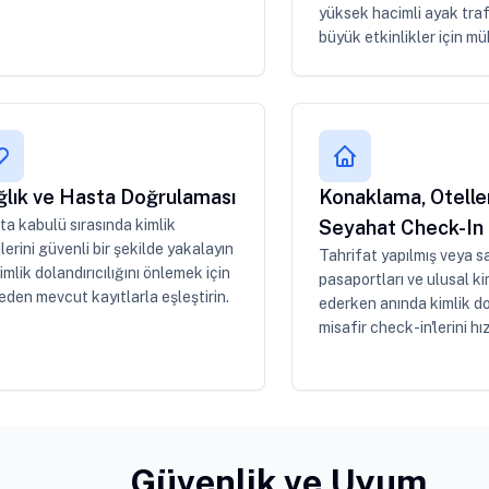
yüksek hacimli ayak traf
büyük etkinlikler için m
ğlık ve Hasta Doğrulaması
Konaklama, Otelle
a kabulü sırasında kimlik
Seyahat Check-In
ilerini güvenli bir şekilde yakalayın
Tahrifat yapılmış veya s
imlik dolandırıcılığını önlemek için
pasaportları ve ulusal kim
den mevcut kayıtlarla eşleştirin.
ederken anında kimlik d
misafir check-in'lerini hız
Güvenlik ve Uyum