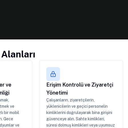
 Alanları
er ve
Erişim Kontrolü ve Ziyaretçi
liği
Yönetimi
amak,
Çalışanların, ziyaretçilerin,
etmek ve
yüklenicilerin ve geçici personelin
lı bir mobil
kimliklerini doğrulayarak bina girişini
ın. Gece
güvenceye alın. Sahte kimlikleri,
tadyumlar ve
süresi dolmuş kimlikleri veya uyumsuz