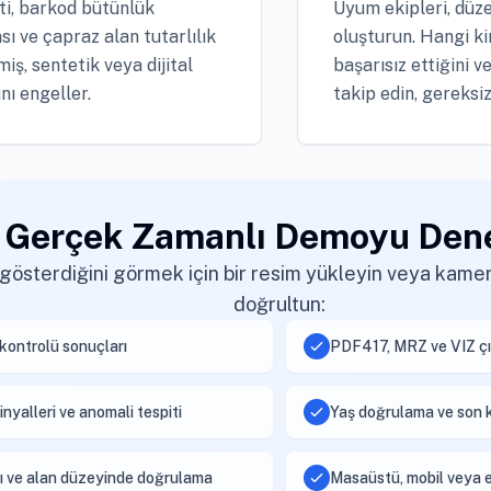
iti, barkod bütünlük
Uyum ekipleri, düze
 ve çapraz alan tutarlılık
oluşturun. Hangi ki
miş, sentetik veya dijital
başarısız ettiğini v
nı engeller.
takip edin, gereksiz
Gerçek Zamanlı Demoyu Den
gösterdiğini görmek için bir resim yükleyin veya kamer
doğrultun:
 kontrolü sonuçları
PDF417, MRZ ve VIZ çı
inyalleri ve anomali tespiti
Yaş doğrulama ve son 
ı ve alan düzeyinde doğrulama
Masaüstü, mobil veya el