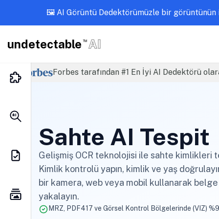
🖼️ AI Görüntü Dedektörümüzle bir görüntünün i
undetectable
AI
TM
Forbes tarafından #1 En İyi AI Dedektörü olar
Sahte AI Tespit
Gelişmiş OCR teknolojisi ile sahte kimlikleri t
Kimlik kontrolü yapın, kimlik ve yaş doğrulay
bir kamera, web veya mobil kullanarak belge v
yakalayın.
MRZ, PDF417 ve Görsel Kontrol Bölgelerinde (VIZ) %