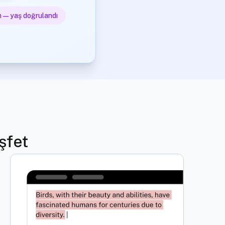
 — yaş doğrulandı
şfet