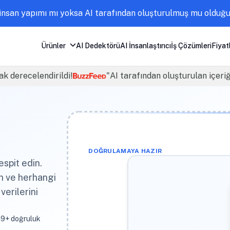
nsan yapımı mı yoksa AI tarafından oluşturulmuş mu olduğun
Ürünler
AI Dedektörü
AI İnsanlaştırıcı
İş Çözümleri
Fiyat
ak derecelendirildi!
"AI tarafından oluşturulan içeri
DOĞRULAMAYA HAZIR
espit edin.
ın ve herhangi
erilerini
99+ doğruluk