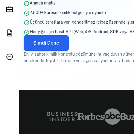
Anında analiz
2.500+ küresel kimlik belgesiyle uyumlu
Üçüncü taraflara veri gönderilmez (cihaz üzerinde işl
Her yığın için basit API (Web, iOS, Android, SDK veya 
Şimdi Dene
En iyi sahte kimlik kontrolü çözümüne ihtiyaç duyan güvenl
perakende, lojistik, fintech ve organizasyonlar tarafından 