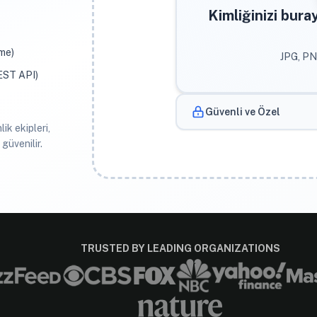
Kimliğinizi bura
eme)
JPG, PN
REST API)
Güvenli ve Özel
ik ekipleri,
güvenilir.
TRUSTED BY LEADING ORGANIZATIONS