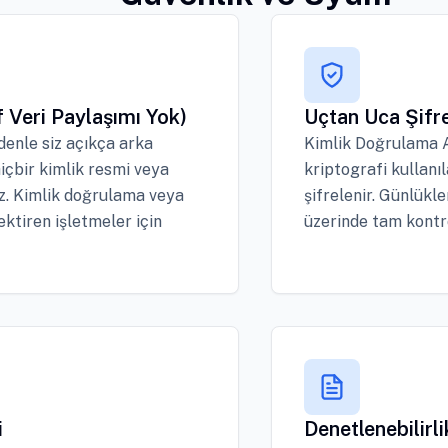
 Veri Paylaşımı Yok)
Uçtan Uca Şifr
denle siz açıkça arka
Kimlik Doğrulama AP
içbir kimlik resmi veya
kriptografi kullanı
az. Kimlik doğrulama veya
şifrelenir. Günlükl
ktiren işletmeler için
üzerinde tam kontro
i
Denetlenebilirl