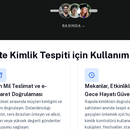
→
BASINDA
e Kimlik Tespiti için Kullanım
 Mil Teslimat ve e-
Mekanlar, Etkinlikl
caret Doğrulaması
Gece Hayatı Güven
imat sırasında müşteri kimliğini ve
Kapıda kimlikleri doğrul
nı doğrulayın. Dolandırıcılığı
sahteleri anında tespit 
tın, ters ibrazları önleyin ve alkol,
geçişleri önlemek için hız
n veya yüksek değerli gönderiler
kimlik kontrolörü kullan
 uyumu sağlayın.
kulüpleri, festivaller, s